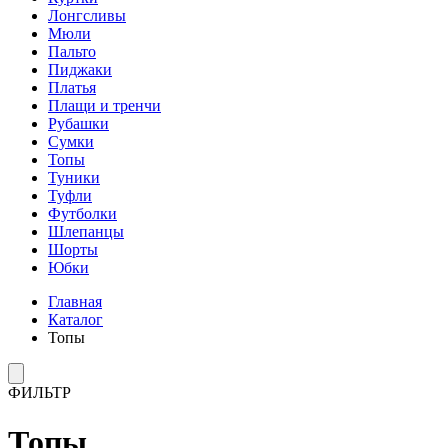
Лонгсливы
Мюли
Пальто
Пиджаки
Платья
Плащи и тренчи
Рубашки
Сумки
Топы
Туники
Туфли
Футболки
Шлепанцы
Шорты
Юбки
Главная
Каталог
Топы
ФИЛЬТР
Топы