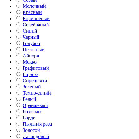
Молочный
Красный
Коричневый
Серебряный
Синий
Черный
Голубой
Песочный
Айвори
Мокко
Графитовый
Бирюза
Сиреневый
Зеленый
Темно-синий
Белый
Оранжевый
Розовый
Бордо
Пыльная роза
Золотой
Лавандовый