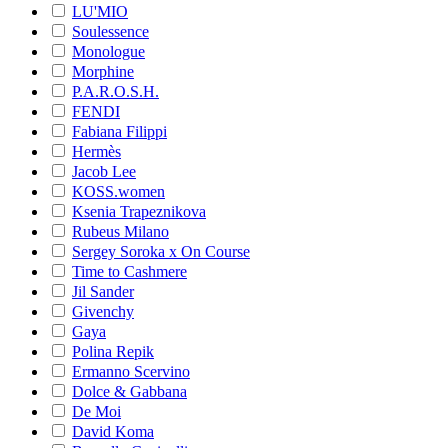
LU'MIO
Soulessence
Monologue
Morphine
P.A.R.O.S.H.
FENDI
Fabiana Filippi
Hermès
Jacob Lee
KOSS.women
Ksenia Trapeznikova
Rubeus Milano
Sergey Soroka x On Course
Time to Cashmere
Jil Sander
Givenchy
Gaya
Polina Repik
Ermanno Scervino
Dolce & Gabbana
De Moi
David Koma