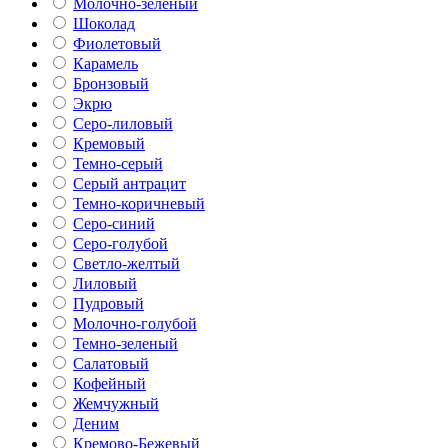
Молочно-зеленый
Шоколад
Фиолетовый
Карамель
Бронзовый
Экрю
Серо-лиловый
Кремовый
Темно-серый
Серый антрацит
Темно-коричневый
Серо-синий
Серо-голубой
Светло-желтый
Лиловый
Пудровый
Молочно-голубой
Темно-зеленый
Салатовый
Кофейный
Жемчужный
Деним
Кремово-Бежевый