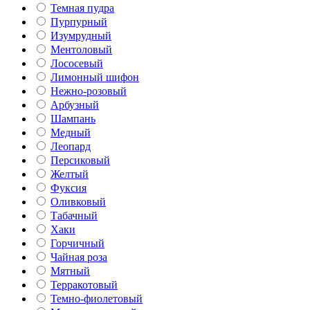
Темная пудра
Пурпурный
Изумрудный
Ментоловый
Лососевый
Лимонный шифон
Нежно-розовый
Арбузный
Шампань
Медный
Леопард
Персиковый
Желтый
Фуксия
Оливковый
Табачный
Хаки
Горчичный
Чайная роза
Мятный
Терракотовый
Темно-фиолетовый