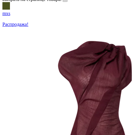
m
xs
Распродажа!