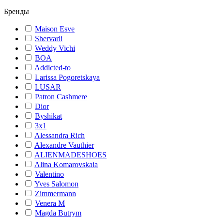
Бренды
Maison Esve
Shervarli
Weddy Vichi
BOA
Addicted-to
Larissa Pogoretskaya
LUSAR
Patron Сashmere
Dior
Byshikat
3x1
Alessandra Rich
Alexandre Vauthier
ALIENMADESHOES
Alina Komarovskaia
Valentino
Yves Salomon
Zimmermann
Venera M
Magda Butrym