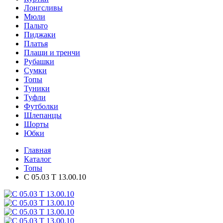
Лонгсливы
Мюли
Пальто
Пиджаки
Платья
Плащи и тренчи
Рубашки
Сумки
Топы
Туники
Туфли
Футболки
Шлепанцы
Шорты
Юбки
Главная
Каталог
Топы
C 05.03 T 13.00.10