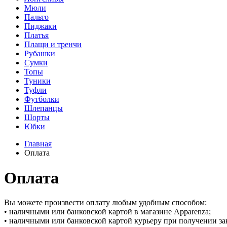
Мюли
Пальто
Пиджаки
Платья
Плащи и тренчи
Рубашки
Сумки
Топы
Туники
Туфли
Футболки
Шлепанцы
Шорты
Юбки
Главная
Оплата
Оплата
Вы можете произвести оплату любым удобным способом:
• наличными или банковской картой в магазине Apparenza;
• наличными или банковской картой курьеру при получении зак