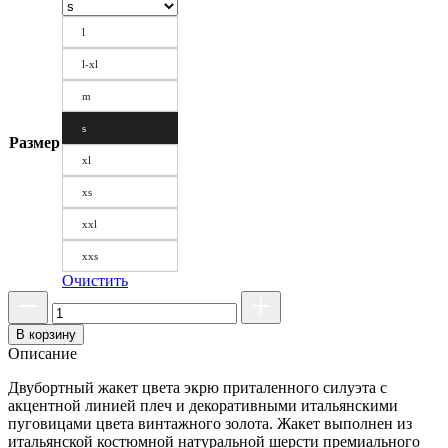
l
l-xl
m
s
Размер
xl
xs
xxl
xxs
Очистить
В корзину
Описание
Двубортный жакет цвета экрю приталенного силуэта с
акцентной линией плеч и декоративными итальянскими
пуговицами цвета винтажного золота. Жакет выполнен из
итальянской костюмной натуральной шерсти премиального