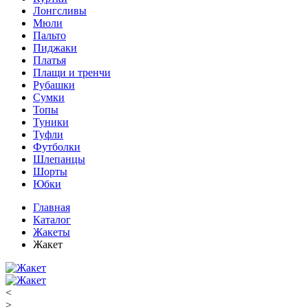
Лонгсливы
Мюли
Пальто
Пиджаки
Платья
Плащи и тренчи
Рубашки
Сумки
Топы
Туники
Туфли
Футболки
Шлепанцы
Шорты
Юбки
Главная
Каталог
Жакеты
Жакет
<
>