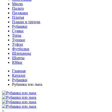
Мюли
Пальто
Пиджаки
Платья
Плащи и тренчи
Рубашки
Сумки
Топы
Туники
Туфли
Футболки
Шлепанцы
Шорты
Юбки
Главная
Каталог
Рубашки
Рубашка изо льна
<