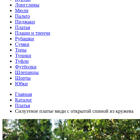
Лонгсливы
Мюли
Пальто
Пиджаки
Платья
Плащи и тренчи
Рубашки
Сумки
Топы
Туники
Туфли
Футболки
Шлепанцы
Шорты
Юбки
Главная
Каталог
Платья
Силуэтное платье миди с открытой спиной из кружева