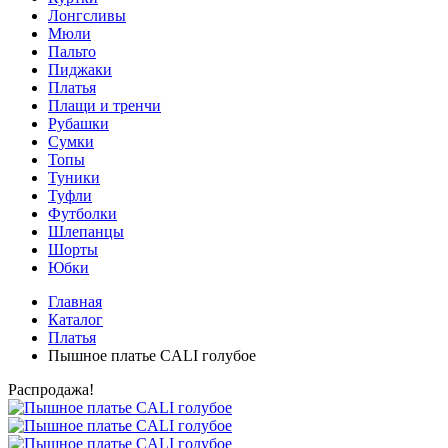
Лонгсливы
Мюли
Пальто
Пиджаки
Платья
Плащи и тренчи
Рубашки
Сумки
Топы
Туники
Туфли
Футболки
Шлепанцы
Шорты
Юбки
Главная
Каталог
Платья
Пышное платье CALI голубое
Распродажа!