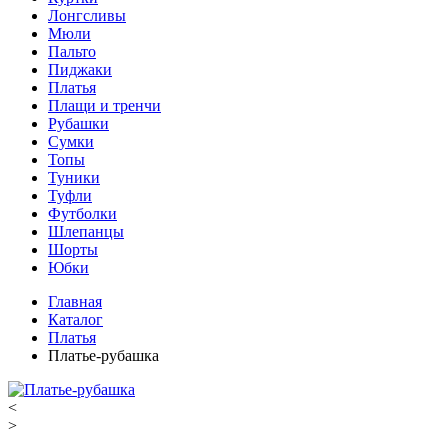
Лонгсливы
Мюли
Пальто
Пиджаки
Платья
Плащи и тренчи
Рубашки
Сумки
Топы
Туники
Туфли
Футболки
Шлепанцы
Шорты
Юбки
Главная
Каталог
Платья
Платье-рубашка
<
>