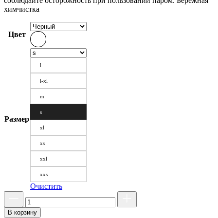
соблюдайте осторожность при пользовании паром. Бережная
химчистка
Цвет
l
l-xl
m
s
Размер
xl
xs
xxl
xxs
Очистить
В корзину