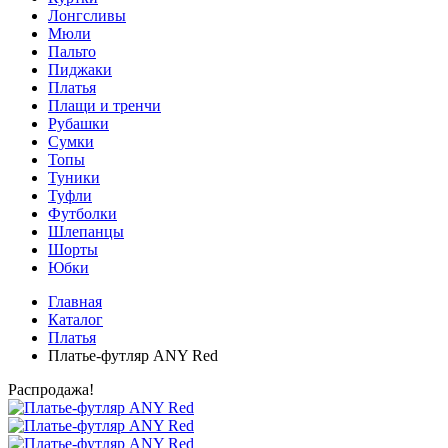
Лонгсливы
Мюли
Пальто
Пиджаки
Платья
Плащи и тренчи
Рубашки
Сумки
Топы
Туники
Туфли
Футболки
Шлепанцы
Шорты
Юбки
Главная
Каталог
Платья
Платье-футляр ANY Red
Распродажа!