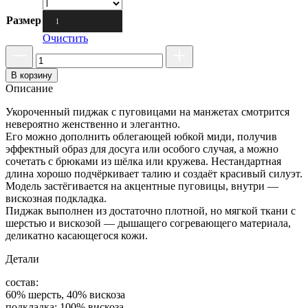
Размер
l
Очистить
В корзину
Описание
Укороченный пиджак с пуговицами на манжетах смотрится
невероятно женственно и элегантно.
Его можно дополнить облегающей юбкой миди, получив
эффектный образ для досуга или особого случая, а можно
сочетать с брюками из шёлка или кружева. Нестандартная
длина хорошо подчёркивает талию и создаёт красивый силуэт.
Модель застёгивается на акцентные пуговицы, внутри —
вискозная подкладка.
Пиджак выполнен из достаточно плотной, но мягкой ткани с
шерстью и вискозой — дышащего согревающего материала,
деликатно касающегося кожи.
Детали
состав:
60% шерсть, 40% вискоза
подкладка: 100% вискоза