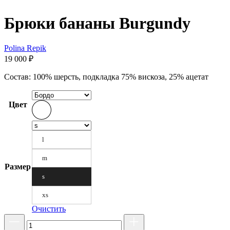
Брюки бананы Burgundy
Polina Repik
19 000
₽
Состав: 100% шерсть, подкладка 75% вискоза, 25% ацетат
Цвет
l
m
Размер
s
xs
Очистить