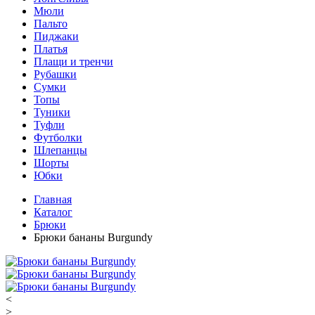
Мюли
Пальто
Пиджаки
Платья
Плащи и тренчи
Рубашки
Сумки
Топы
Туники
Туфли
Футболки
Шлепанцы
Шорты
Юбки
Главная
Каталог
Брюки
Брюки бананы Burgundy
<
>