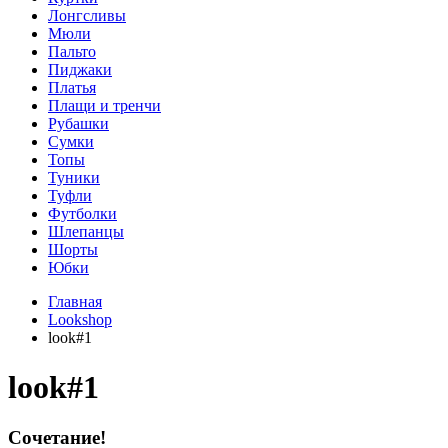
Лонгсливы
Мюли
Пальто
Пиджаки
Платья
Плащи и тренчи
Рубашки
Сумки
Топы
Туники
Туфли
Футболки
Шлепанцы
Шорты
Юбки
Главная
Lookshop
look#1
look#1
Сочетание!