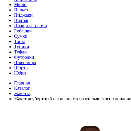
Мюли
Пальто
Пиджаки
Платья
Плащи и тренчи
Рубашки
Сумки
Топы
Туники
Туфли
Футболки
Шлепанцы
Шорты
Юбки
Главная
Каталог
Жакеты
Жакет двубортный с лацканами из итальянского хлопково