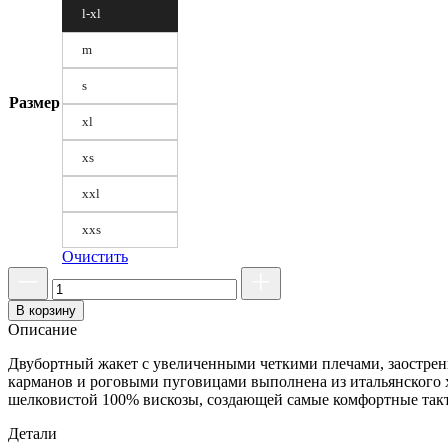
l-xl
m
s
Размер
xl
xs
xxl
xxs
Очистить
В корзину
Описание
Двубортный жакет с увеличенными четкими плечами, заострен
карманов и роговыми пуговицами выполнена из итальянского х
шелковистой 100% вискозы, создающей самые комфортные та
Детали