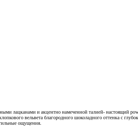
ными лацканами и акцентно намеченной талией- настоящий powe
лопкового вельвета благородного шоколадного оттенка с глубо
ктильные ощущения.