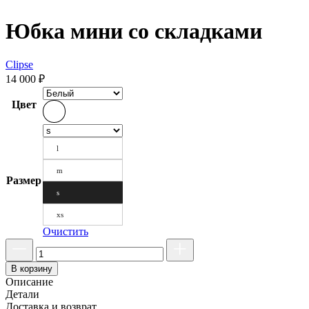
Юбка мини со складками
Clipse
14 000
₽
Цвет
l
m
Размер
s
xs
Очистить
В корзину
Описание
Детали
Доставка и возврат