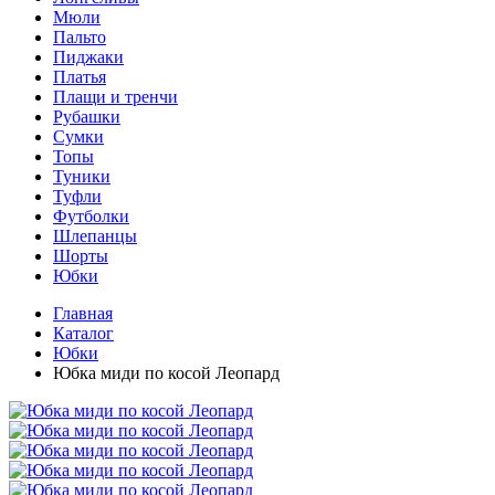
Мюли
Пальто
Пиджаки
Платья
Плащи и тренчи
Рубашки
Сумки
Топы
Туники
Туфли
Футболки
Шлепанцы
Шорты
Юбки
Главная
Каталог
Юбки
Юбка миди по косой Леопард