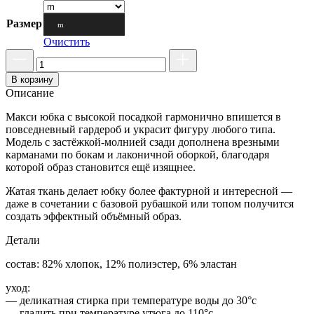
Размер
m
Очистить
В корзину
Описание
Макси юбка с высокой посадкой гармонично впишется в
повседневный гардероб и украсит фигуру любого типа.
Модель с застёжкой-молнией сзади дополнена врезными
карманами по бокам и лаконичной оборкой, благодаря
которой образ становится ещё изящнее.
Жатая ткань делает юбку более фактурной и интересной —
даже в сочетании с базовой рубашкой или топом получится
создать эффектный объёмный образ.
Детали
состав: 82% хлопок, 12% полиэстер, 6% эластан
уход:
— деликатная стирка при температуре воды до 30°c
— гладить при температуре утюга до 110°c