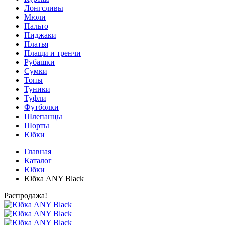
Лонгсливы
Мюли
Пальто
Пиджаки
Платья
Плащи и тренчи
Рубашки
Сумки
Топы
Туники
Туфли
Футболки
Шлепанцы
Шорты
Юбки
Главная
Каталог
Юбки
Юбка ANY Black
Распродажа!