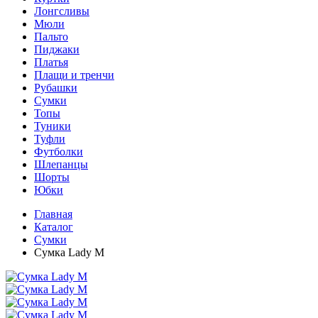
Лонгсливы
Мюли
Пальто
Пиджаки
Платья
Плащи и тренчи
Рубашки
Сумки
Топы
Туники
Туфли
Футболки
Шлепанцы
Шорты
Юбки
Главная
Каталог
Сумки
Сумка Lady M