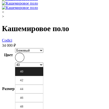
<
>
Кашемировое поло
Codici
34 000
₽
Цвет
40
42
Размер
44
46
48