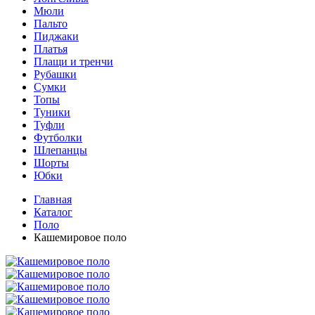
Мюли
Пальто
Пиджаки
Платья
Плащи и тренчи
Рубашки
Сумки
Топы
Туники
Туфли
Футболки
Шлепанцы
Шорты
Юбки
Главная
Каталог
Поло
Кашемировое поло