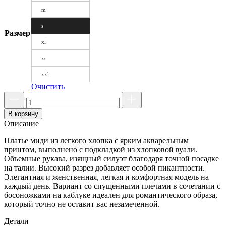
m
s
Размер
xl
xs
xxl
Очистить
В корзину
Описание
Платье миди из легкого хлопка с ярким акварельным
принтом, выполнено с подкладкой из хлопковой вуали.
Объемные рукава, изящный силуэт благодаря точной посадке
на талии. Высокий разрез добавляет особой пикантности.
Элегантная и женственная, легкая и комфортная модель на
каждый день. Вариант со спущенными плечами в сочетании с
босоножками на каблуке идеален для романтического образа,
который точно не оставит вас незамеченной.
Детали