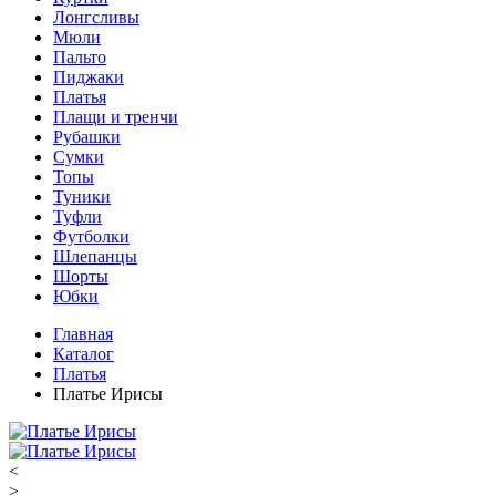
Лонгсливы
Мюли
Пальто
Пиджаки
Платья
Плащи и тренчи
Рубашки
Сумки
Топы
Туники
Туфли
Футболки
Шлепанцы
Шорты
Юбки
Главная
Каталог
Платья
Платье Ирисы
<
>