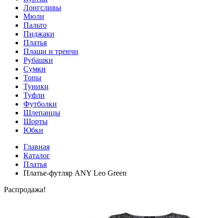
Лонгсливы
Мюли
Пальто
Пиджаки
Платья
Плащи и тренчи
Рубашки
Сумки
Топы
Туники
Туфли
Футболки
Шлепанцы
Шорты
Юбки
Главная
Каталог
Платья
Платье-футляр ANY Leo Green
Распродажа!