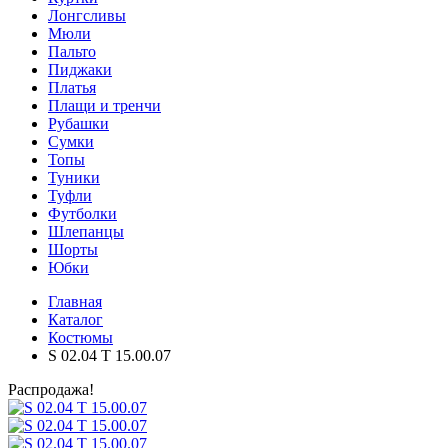
Лонгсливы
Мюли
Пальто
Пиджаки
Платья
Плащи и тренчи
Рубашки
Сумки
Топы
Туники
Туфли
Футболки
Шлепанцы
Шорты
Юбки
Главная
Каталог
Костюмы
S 02.04 T 15.00.07
Распродажа!