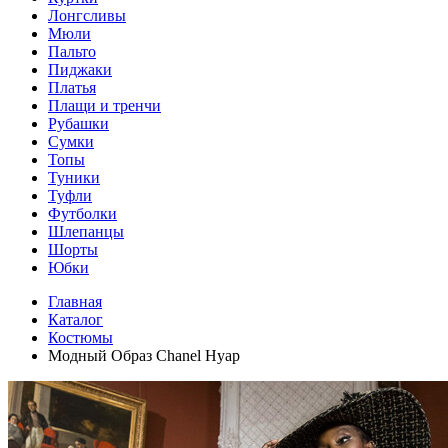
Лонгсливы
Мюли
Пальто
Пиджаки
Платья
Плащи и тренчи
Рубашки
Сумки
Топы
Туники
Туфли
Футболки
Шлепанцы
Шорты
Юбки
Главная
Каталог
Костюмы
Модный Образ Chanel Нуар