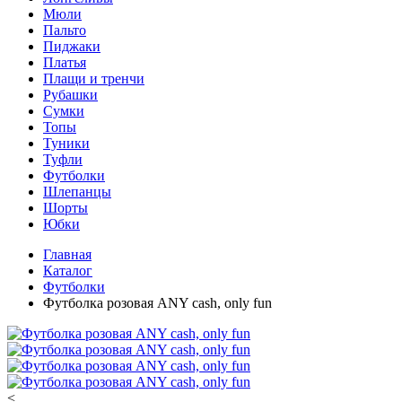
Мюли
Пальто
Пиджаки
Платья
Плащи и тренчи
Рубашки
Сумки
Топы
Туники
Туфли
Футболки
Шлепанцы
Шорты
Юбки
Главная
Каталог
Футболки
Футболка розовая ANY cash, only fun
<