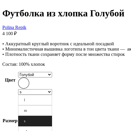
Футболка из хлопка Голубой
Polina Repik
4 100
₽
• Аккуратный круглый воротник с идеальной посадкой
• Минималистичная вышивка логотипа в тон цвета ткани — а
• Плотность ткани сохраняет форму после множества стирок
Состав: 100% хлопок
Цвет
l
m
Размер
s