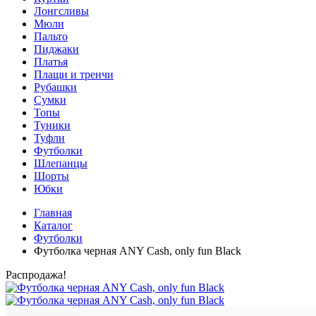
Лонгсливы
Мюли
Пальто
Пиджаки
Платья
Плащи и тренчи
Рубашки
Сумки
Топы
Туники
Туфли
Футболки
Шлепанцы
Шорты
Юбки
Главная
Каталог
Футболки
Футболка черная ANY Cash, only fun Black
Распродажа!