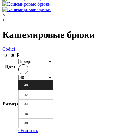
<
>
Кашемировые брюки
Codici
42 500
₽
Цвет
40
42
Размер
44
46
48
Очистить