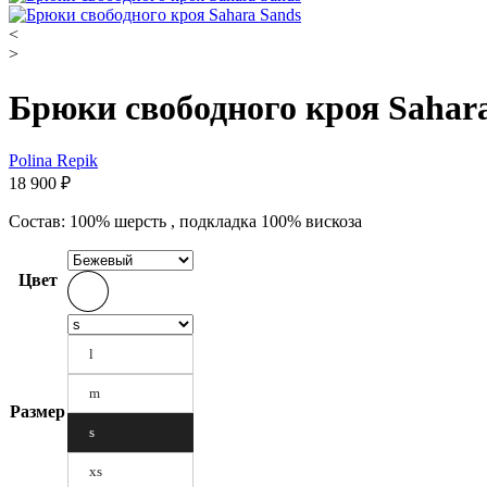
<
>
Брюки свободного кроя Sahar
Polina Repik
18 900
₽
Состав: 100% шерсть , подкладка 100% вискоза
Цвет
l
m
Размер
s
xs