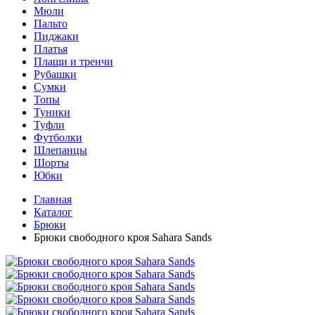
Мюли
Пальто
Пиджаки
Платья
Плащи и тренчи
Рубашки
Сумки
Топы
Туники
Туфли
Футболки
Шлепанцы
Шорты
Юбки
Главная
Каталог
Брюки
Брюки свободного кроя Sahara Sands