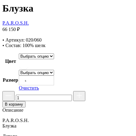
Блузка
P.A.R.O.S.H.
66 150
₽
• Артикул: 020/060
• Состав: 100% шелк
Цвет
Размер
s
Очистить
В корзину
Описание
P.A.R.O.S.H.
Блузка