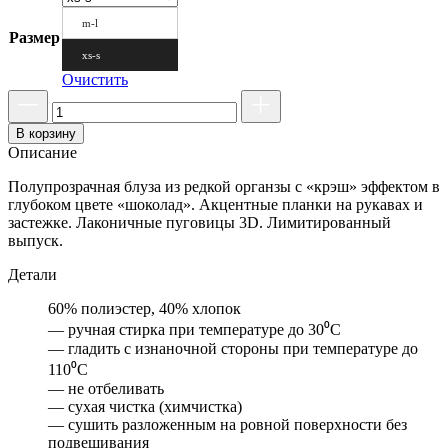
m-l
Размер
xs-s
Очистить
В корзину
Описание
Полупрозрачная блуза из редкой органзы с «крэш» эффектом в
глубоком цвете «шоколад». Акцентные планки на рукавах и
застежке. Лаконичные пуговицы 3D. Лимитированный
выпуск.
Детали
60% полиэстер, 40% хлопок
— ручная стирка при температуре до 30⁰С
— гладить с изнаночной стороны при температуре до
110⁰С
— не отбеливать
— сухая чистка (химчистка)
— сушить разложенным на ровной поверхности без
подвешивания