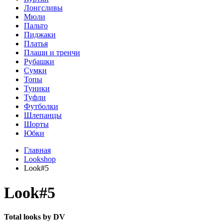
Лонгсливы
Мюли
Пальто
Пиджаки
Платья
Плащи и тренчи
Рубашки
Сумки
Топы
Туники
Туфли
Футболки
Шлепанцы
Шорты
Юбки
Главная
Lookshop
Look#5
Look#5
Total looks by DV