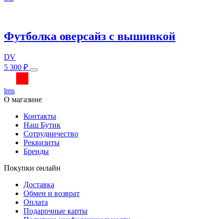
вариаций.
Опции
можно
Футболка оверсайз с вышивкой
выбрать
на
странице
DV
товара.
Этот
5 300
₽
товар
имеет
l
m
s
несколько
О магазине
вариаций.
Опции
Контакты
можно
Наш Бутик
выбрать
Сотрудничество
на
Реквизиты
странице
Бренды
товара.
Покупки онлайн
Доставка
Обмен и возврат
Оплата
Подарочные карты