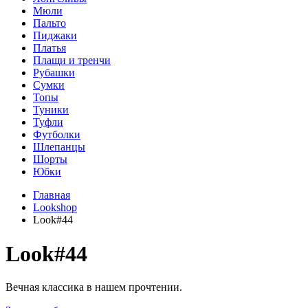
Мюли
Пальто
Пиджаки
Платья
Плащи и тренчи
Рубашки
Сумки
Топы
Туники
Туфли
Футболки
Шлепанцы
Шорты
Юбки
Главная
Lookshop
Look#44
Look#44
Вечная классика в нашем прочтении.