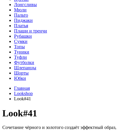
Лонгсливы
Мюли
Пальто
Пиджаки
Платья
Плащи и тренчи
Рубашки
Сумки
Топы
Туники
Туфли
Футболки
Шлепанцы
Шорты
Юбки
Главная
Lookshop
Look#41
Look#41
Сочетание чёрного и золотого создаёт эффектный образ,