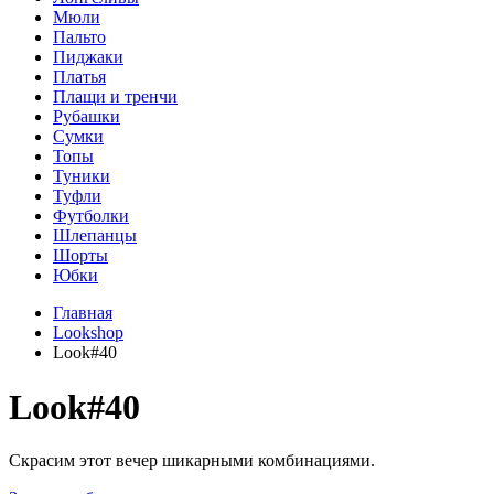
Мюли
Пальто
Пиджаки
Платья
Плащи и тренчи
Рубашки
Сумки
Топы
Туники
Туфли
Футболки
Шлепанцы
Шорты
Юбки
Главная
Lookshop
Look#40
Look#40
Скрасим этот вечер шикарными комбинациями.