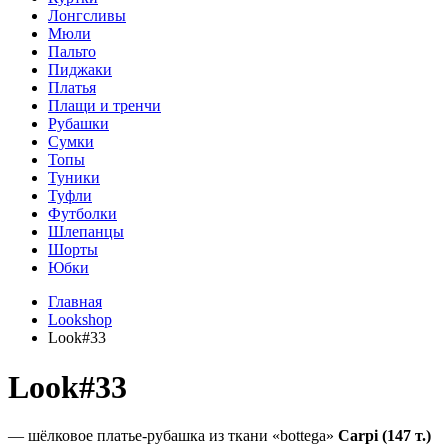
Лонгсливы
Мюли
Пальто
Пиджаки
Платья
Плащи и тренчи
Рубашки
Сумки
Топы
Туники
Туфли
Футболки
Шлепанцы
Шорты
Юбки
Главная
Lookshop
Look#33
Look#33
— шёлковое платье-рубашка из ткани «bottega»
Carpi (147 т.)