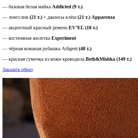
— базовая белая майка
Addicted (9 т.)
— лонгслив
(21 т.)
+ джинсы клёш
(21 т.) Apparenza
— акцентный красный ремень
EV’EL (18 т.)
— костюмная жилетка
Experiment
— чёрная кожаная рубашка Arligent
(48 т.)
— красная сумочка из кожи крокодила
Beth&Mishka (149 т.)
Заказать образ