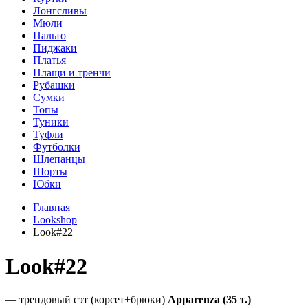
Лонгсливы
Мюли
Пальто
Пиджаки
Платья
Плащи и тренчи
Рубашки
Сумки
Топы
Туники
Туфли
Футболки
Шлепанцы
Шорты
Юбки
Главная
Lookshop
Look#22
Look#22
— трендовый сэт (корсет+брюки)
Apparenza (35 т.)