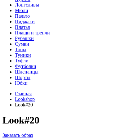
Лонгсливы
Мюли
Пальто
Пиджаки
Платья
Плащи и тренчи
Рубашки
Сумки
Топы
Туники
Туфли
Футболки
Шлепанцы
Шорты
Юбки
Главная
Lookshop
Look#20
Look#20
Заказать образ