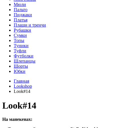
Мюли
Пальто
Пиджаки
Платья
Плащи и тренчи
Рубашки
Сумки
Топы
Туники
Туфли
Футболки
Шлепанцы
Шорты
Юбки
Главная
Lookshop
Look#14
Look#14
На манекенах: