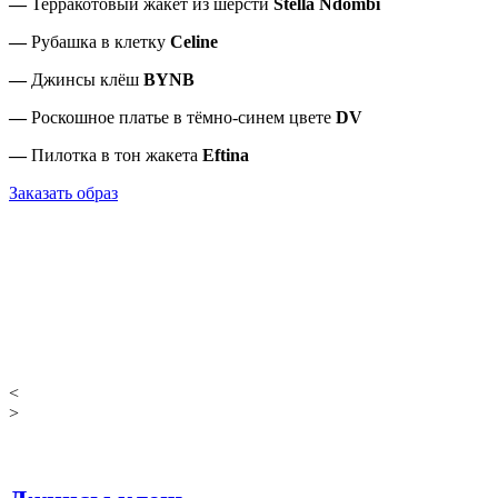
—
Терракотовый жакет из шерсти
Stella Ndombi
—
Рубашка в клетку
Celine
—
Джинсы клёш
BYNB
—
Роскошное платье в тёмно-синем цвете
DV
—
Пилотка в тон жакета
Eftina
Заказать образ
<
>