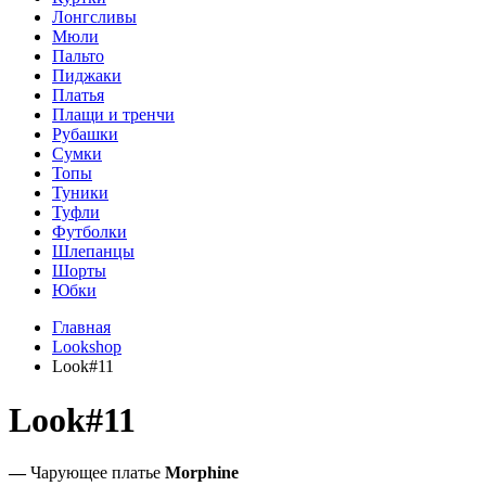
Лонгсливы
Мюли
Пальто
Пиджаки
Платья
Плащи и тренчи
Рубашки
Сумки
Топы
Туники
Туфли
Футболки
Шлепанцы
Шорты
Юбки
Главная
Lookshop
Look#11
Look#11
—
Чарующее платье
Morphine