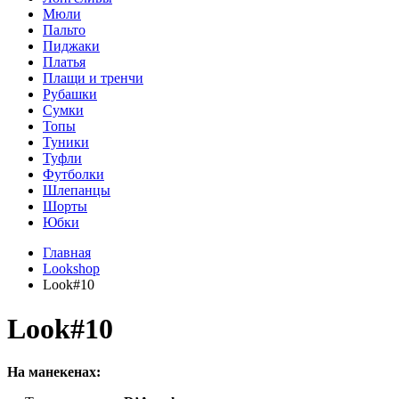
Мюли
Пальто
Пиджаки
Платья
Плащи и тренчи
Рубашки
Сумки
Топы
Туники
Туфли
Футболки
Шлепанцы
Шорты
Юбки
Главная
Lookshop
Look#10
Look#10
На манекенах: