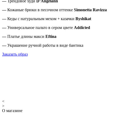
—
Трендовое худи
D’Angelann
—
Кожаные брюки в песочном оттенке
Simonetta Ravizza
—
Кеды с натуральным мехом + казачки
Byshikat
—
Универсальное пальто в сером цвете
Addicted
—
Платье длины макси
Eftina
—
Украшение ручной работы в виде бантика
Заказать образ
<
>
О магазине